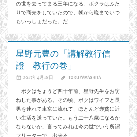
こ
の世を去ってまる三年になる。ボクラはふた
と、
りで商売をしていたので、朝から晩までいつ
あ
もいっしょだった。だ
り
ま
ブ
し
ロ
た！
星野元豊の「講解教行信
グ
は
證 教行の巻」
2017年4月18日
TORU YAMASHITA
星
コメント
を受け付けて
野
ボクはちょうど四十年前、星野先生をお訪
いません。
元
ねした事がある。その頃、ボクはワイフと長
豊
男を連れて東京に流れて、ほとんど赤貧に近
の
「講
い生活を送っていた。もう二十八歳になるか
解
ならないか、言ってみれば今の世でいう所謂
教
フリーターで、出来る