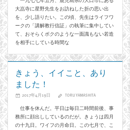
一九七七年五月、鹿児島県の大口市にある
いません。
元
大嵓寺に星野先生をお訪ねした折の思い出
豊
を、少し語りたい。この頃、先生はライフワ
の
「講
ークの「講解教行信証」の執筆に集中してい
解
て、おそらくボクのような一面識もない若造
教
を相手にしている時間な
行
信
ブ
證
ロ
信
きょう、イイこと、あり
グ
の
ました！
巻」
は
2017年4月19日
TORU YAMASHITA
き
コメント
を受け付けて
ょ
仕事を休んだ。平日は毎日二時間前後、事
いません。
う、
務所に顔出ししているのだが。きょうは四月
イ
の十九日。ワイフの月命日。この七月で、こ
イ