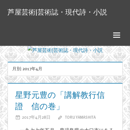
コ
芦屋芸術|芸術誌・現代詩・小説
ン
テ
ン
ツ
へ
ス
キ
月別: 2017年4月
ッ
プ
星野元豊の「講解教行信
證 信の巻」
2017年4月28日
TORU YAMASHITA
星
コメント
を受け付けて
野