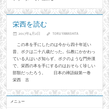
行
信
ブ
證
ロ
教
栄西を読む
グ
行
2017年4月2日
TORU YAMASHITA
栄
コメントを
の
受け付けてい
西
巻」
この本を手にしたのは今から四十年近い
ません。
を
は
昔、ボクは二十八歳だった。仏教にかかわっ
読
ている人はいざ知らず、ボクのような門外漢
む
は
で、栄西の本を手にするのはおそらく珍しい
部類だったろう。 日本の禅語録第一巻
栄西 古
ブ
ロ
メニュー
グ