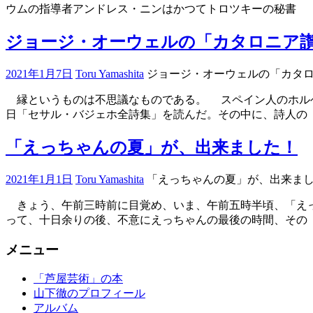
ウムの指導者アンドレス・ニンはかつてトロツキーの秘書
ブ
ジョージ・オーウェルの「カタロニア
ロ
グ
2021年1月7日
Toru Yamashita
ジョージ・オーウェルの「カタロ
縁というものは不思議なものである。 スペイン人のホルヘ
日「セサル・バジェホ全詩集」を読んだ。その中に、詩人の
ブ
「えっちゃんの夏」が、出来ました！
ロ
グ
2021年1月1日
Toru Yamashita
「えっちゃんの夏」が、出来まし
きょう、午前三時前に目覚め、いま、午前五時半頃、「えっ
って、十日余りの後、不意にえっちゃんの最後の時間、その
ブ
メニュー
ロ
グ
「芦屋芸術」の本
山下徹のプロフィール
アルバム