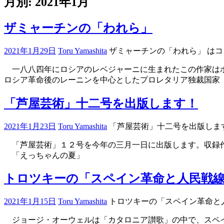
月別: 2021年1月
ザミャーチンの「われら」
2021年1月29日
Toru Yamashita
ザミャーチンの「われら」 は
コ
一八八四年にロシアのレベジャーニに生まれたこの作家はボ
ロシア革命後のレーニンを中心としたプロレタリア独裁国家
ブ
「芦屋芸術」十二号を出版します！
ロ
グ
2021年1月23日
Toru Yamashita
「芦屋芸術」十二号を出版します
「芦屋芸術」１２号を今年の三月一日に出版します。収
「えっちゃんの夏」
ブ
トロツキーの「スペイン革命と人民戦
ロ
グ
2021年1月15日
Toru Yamashita
トロツキーの「スペイン革命と
ジョージ・オーウェルは「カタロニア讃歌」の中で、スペイ