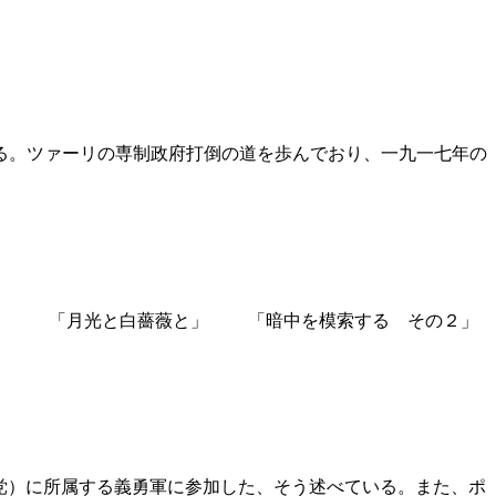
る。ツァーリの専制政府打倒の道を歩んでおり、一九一七年の
首」 「月光と白薔薇と」 「暗中を模索する その２」
党）に所属する義勇軍に参加した、そう述べている。また、ポ