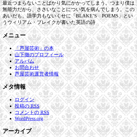
最近つまらないことばかり気にかかってしまう。つまり僕は
無能力だから、ささいなことについ気を病んでしまう。この
あいだも、語学力もないくせに「BLAKE’S POEMS」とい
うウィリアム・ブレイクが書いた英語の詩
ブ
メニュー
ロ
グ
「芦屋芸術」の本
山下徹のプロフィール
アルバム
お問合わせ
芦屋芸術運営者情報
メタ情報
ログイン
投稿の
RSS
コメントの
RSS
WordPress.org
アーカイブ