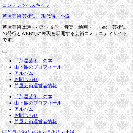
コンテンツへスキップ
芦屋芸術|芸術誌・現代詩・小説
芦屋芸術は詩・小説・文学・音楽・絵画・・・etc 芸術誌
の発行とWEBでの表現を展開する芸術コミュニティサイト
です。
「芦屋芸術」の本
山下徹のプロフィール
アルバム
お問合わせ
芦屋芸術運営者情報
「芦屋芸術」の本
山下徹のプロフィール
アルバム
お問合わせ
芦屋芸術運営者情報