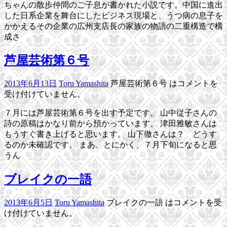
ちゃんの散歩仲間のご子息が書かれた小説です。中国に進出
した日系企業を舞台にしたビジネス現場と、うつ病の息子を
かかえるその企業の広州支店長の家族の物語の二重構造で構
成さ
ブ
芦屋芸術第６号
ロ
グ
2013年6月13日
Toru Yamashita
芦屋芸術第６号 は
コメントを
受け付けていません。
７月には芦屋芸術第６号を出す予定です。 山中従子さんの
詩の原稿はかなり前から預かっています。 津田雅敏さんは
もうすぐ書き上げると思います。 山下徹さんは？ どうす
るのか未確認です。 まあ、とにかく、７月下旬になると思
うん
ブ
ブレイクの一語
ロ
グ
2013年6月5日
Toru Yamashita
ブレイクの一語 は
コメントを受
け付けていません。