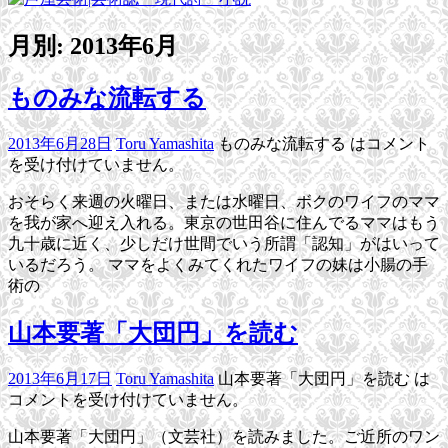
月別: 2013年6月
ものみな流転する
2013年6月28日
Toru Yamashita
ものみな流転する は
コメント
を受け付けていません。
おそらく来週の火曜日、または水曜日、ボクのワイフのママ
を我が家へ迎え入れる。東京の世田谷に住んでるママはもう
九十歳に近く、少しだけ世間でいう所謂「認知」がはいって
いるだろう。 ママをよくみてくれたワイフの妹は小腸の手
術の
ブ
山本要著「大団円」を読む
ロ
グ
2013年6月17日
Toru Yamashita
山本要著「大団円」を読む は
コメントを受け付けていません。
山本要著「大団円」（文芸社）を読みました。ご近所のワン